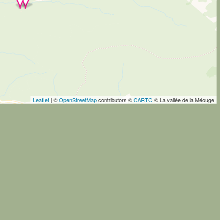
Leaflet
| ©
OpenStreetMap
contributors ©
CARTO
© La vallée de la Méouge