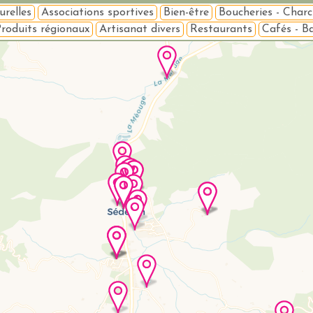
urelles
Associations sportives
Bien-être
Boucheries - Charc
roduits régionaux
Artisanat divers
Restaurants
Cafés - B
Veuillez patienter pendant le chargement de la carte...