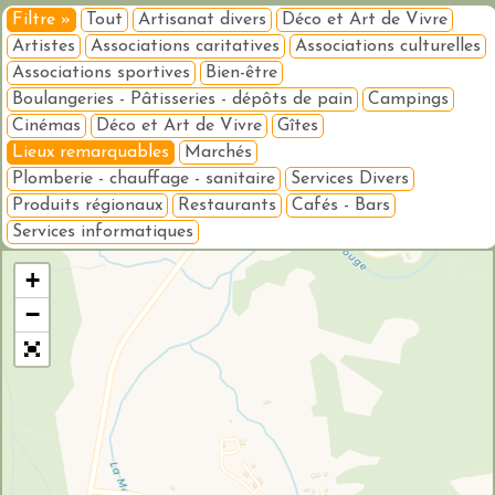
Filtre »
Tout
Artisanat divers
Déco et Art de Vivre
Artistes
Associations caritatives
Associations culturelles
Associations sportives
Bien-être
Boulangeries - Pâtisseries - dépôts de pain
Campings
Cinémas
Déco et Art de Vivre
Gîtes
Lieux remarquables
Marchés
Plomberie - chauffage - sanitaire
Services Divers
Produits régionaux
Restaurants
Cafés - Bars
Services informatiques
Veuillez patienter pendant le chargement de la carte...
+
−