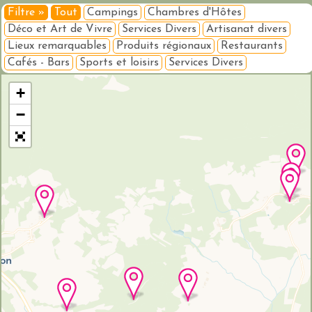
Filtre »
Tout
Campings
Chambres d'Hôtes
Déco et Art de Vivre
Services Divers
Artisanat divers
Lieux remarquables
Produits régionaux
Restaurants
Cafés - Bars
Sports et loisirs
Services Divers
Veuillez patienter pendant le chargement de la carte...
+
−