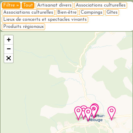
Filtre »
Tout
Artisanat divers
Associations culturelles
Associations culturelles
Bien-être
Campings
Gîtes
Lieux de concerts et spectacles vivants
Produits régionaux
Veuillez patienter pendant le chargement de la carte...
+
−