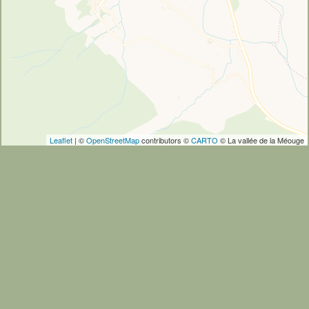
Leaflet
| ©
OpenStreetMap
contributors ©
CARTO
© La vallée de la Méouge