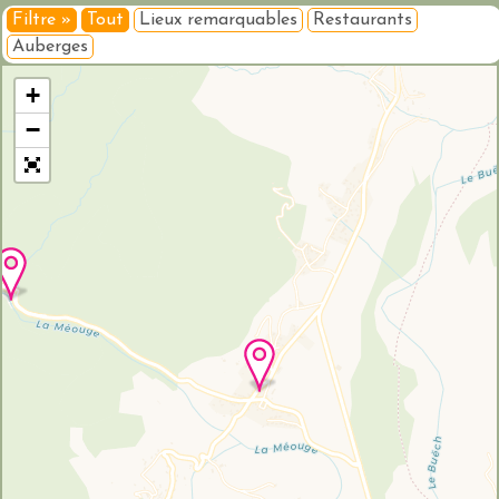
Filtre »
Tout
Lieux remarquables
Restaurants
Auberges
Veuillez patienter pendant le chargement de la carte...
+
−