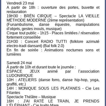
Vendredi 23 mai
A partir de 18h : ouverture des portes, buvette et
restauration
19H30 : BRËN CIRQUE – Spectacle LA VIEILLE
MÉTHODE MODERNE (2ème représentation)
(Funambulisme, danse équestre, manipulations
d’objets, gestes inouïs, musique)
Cirque tout public - 1h15 - Places limitées / réservation
fortement conseillée
21H30 : Concert RADIO TUTTI (folklore azimuté
electro-tradi dansant) (Bal folk 2.0)
En fin de soirée : Animations nocturnes sons et
lumières
Samedi 24 mai
À partir de 10h et durant toute le journée :
ESPACE JEUX animé par l’association
LUDONIRIQUE
10H : ATELIERS (danse forro, danse hip-hop, yoga,
graffiti, etc.)
14H : MONIQUE SOUS LES PLATANES - Cie Les
Filantes
Spectacle Théâtre – Musique
16H : J'AI RATÉ LE TRAIN, JE PRENDS
L'ÉLÉPHANT - Cie Inalto Mare