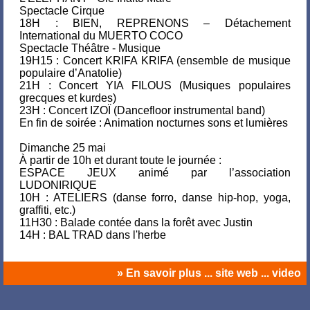
Spectacle Cirque
18H : BIEN, REPRENONS – Détachement
International du MUERTO COCO
Spectacle Théâtre - Musique
19H15 : Concert KRIFA KRIFA (ensemble de musique
populaire d’Anatolie)
21H : Concert YIA FILOUS (Musiques populaires
grecques et kurdes)
23H : Concert IZOÏ (Dancefloor instrumental band)
En fin de soirée : Animation nocturnes sons et lumières
Dimanche 25 mai
À partir de 10h et durant toute le journée :
ESPACE JEUX animé par l’association
LUDONIRIQUE
10H : ATELIERS (danse forro, danse hip-hop, yoga,
graffiti, etc.)
11H30 : Balade contée dans la forêt avec Justin
14H : BAL TRAD dans l'herbe
» En savoir plus ... site web ... video