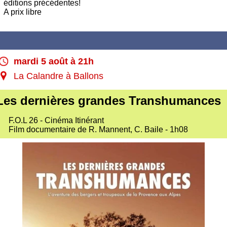
éditions précédentes!
A prix libre
mardi 5 août à 21h
La Calandre à Ballons
Les dernières grandes Transhumances
F.O.L 26 - Cinéma Itinérant
Film documentaire de R. Mannent, C. Baile - 1h08