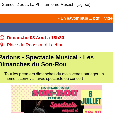
Samedi 2 août: La Philharmonie Musashi (Église)
» En savoir plus ... pdf ... vid
Dimanche 03 Aout à 18h30
Place du Rousson à Lachau
Parlons - Spectacle Musical - Les
Dimanches du Son-Rou
Tout les premiers dimanches du mois venez partager un
moment convivial avec spectacle ou concert