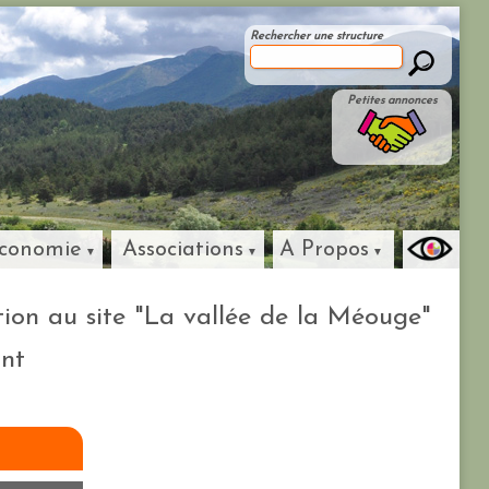
Rechercher une structure
Petites annonces
conomie
Associations
A Propos
tion au site "La vallée de la Méouge"
ant