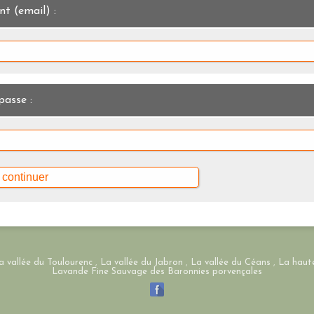
nt (email) :
passe :
 continuer
a vallée du Toulourenc
,
La vallée du Jabron
,
La vallée du Céans
,
La haute
Lavande Fine Sauvage des Baronnies porvençales