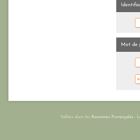
Identifia
Mot de 
»
Vallées dans les
Baronnies Provençales
:
L