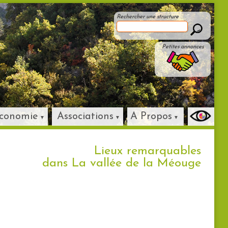
Rechercher une structure
Petites annonces
conomie
Associations
A Propos
Lieux remarquables
dans La vallée de la Méouge