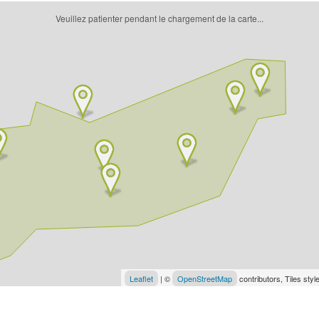
Veuillez patienter pendant le chargement de la carte...
Leaflet
| ©
OpenStreetMap
contributors, Tiles sty