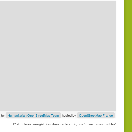
le by
Humanitarian OpenStreetMap Team
hosted by
OpenStreetMap France
12 structures enregistrées dans cette catégorie "Lieux remarquables"