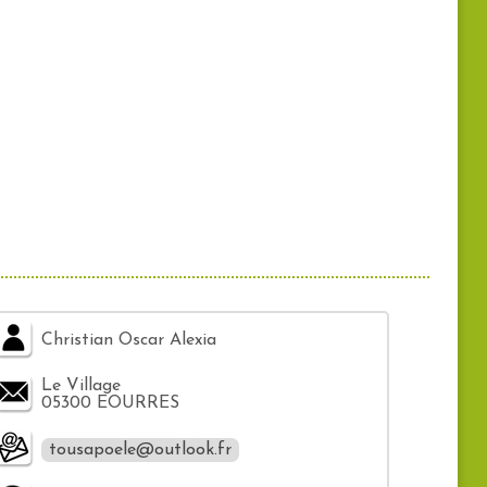
Christian Oscar Alexia
Le Village
05300 EOURRES
tousapoele@outlook.fr