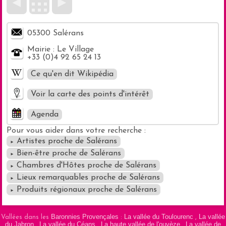
◄
►
05300 Salérans
Mairie : Le Village
+33 (0)4 92 65 24 13
Ce qu'en dit Wikipédia
Voir la carte des points d'intérêt
Agenda
Pour vous aider dans votre recherche :
Artistes proche de Salérans
►
Masquer la carte
Bien-être proche de Salérans
►
Chambres d'Hôtes proche de Salérans
►
Lieux remarquables proche de Salérans
►
Produits régionaux proche de Salérans
►
Baronnies Provençales
La vallée du Toulourenc
La vallée
Vallées dans les
:
,
du Jabron
La vallée du Céans
La haute vallée de l'ouvèze
La vallée de
,
,
,