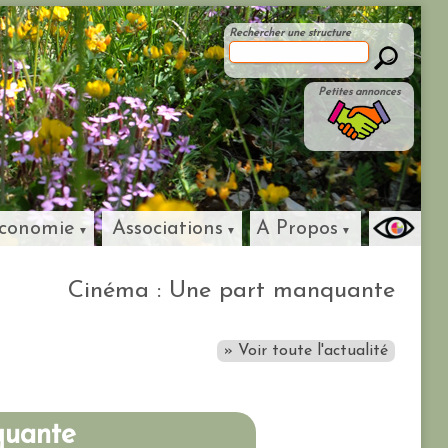
Rechercher une structure
Petites annonces
conomie
Associations
A Propos
Cinéma : Une part manquante
» Voir toute l'actualité
quante