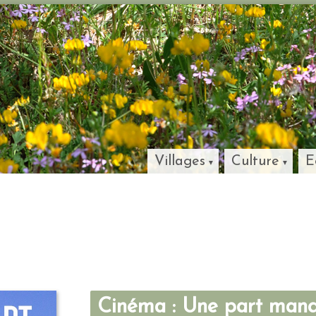
Villages
Culture
E
Cinéma : Une part man