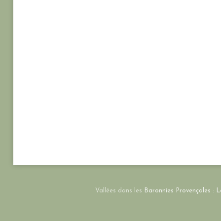
Vallées dans les
Baronnies Provençales
:
L