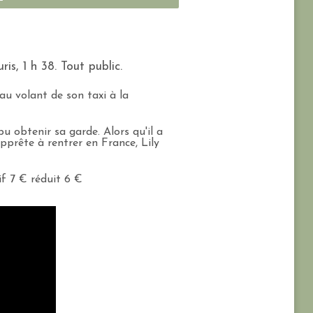
s, 1 h 38. Tout public.
au volant de son taxi à la
pu obtenir sa garde. Alors qu'il a
'apprête à rentrer en France, Lily
if 7 € réduit 6 €