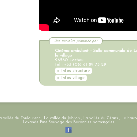
Une actualité proposée par
Cinéma ambulant - Salle communale de L
le village
26560 Lachau
tel : +33 (0)6 61 89 73 29
» Infos structure
» Infos village
a vallée du Toulourenc
,
La vallée du Jabron
,
La vallée du Céans
,
La haute
Lavande Fine Sauvage des Baronnies porvençales