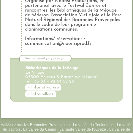
Organisé par Noonsi Productions, en
partenariat avec le Festival Contes et
rencontres, les Bibliothèques de la Méouge,
de Séderon, l'association VieLaJoie et le Parc
Naturel Régional des Baronnies Provençales
dans le cadre de leur programme
d'animations communes.
Informations/ réservations :
communication@noonsiprod.fr
Une actualité proposée par
Bibliothèques de la Méouge
Le Village
05300 Eourres & Barret sur Méouge
tel : 33 (0)4 92 54 52 26
» Infos structure
» Infos village
Baronnies Provençales
La vallée du Toulourenc
La vallée
Vallées dans les
:
,
du Jabron
La vallée du Céans
La haute vallée de l'ouvèze
La vallée de
,
,
,