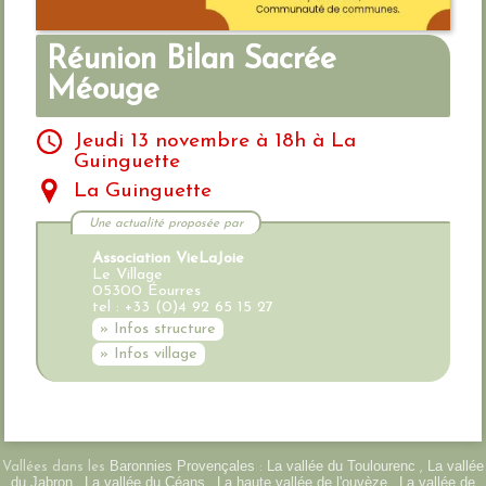
Réunion Bilan Sacrée
Méouge
Jeudi 13 novembre à 18h à La
Guinguette
La Guinguette
Une actualité proposée par
Association VieLaJoie
Le Village
05300 Éourres
tel : +33 (0)4 92 65 15 27
» Infos structure
» Infos village
Baronnies Provençales
La vallée du Toulourenc
La vallée
Vallées dans les
:
,
du Jabron
La vallée du Céans
La haute vallée de l'ouvèze
La vallée de
,
,
,