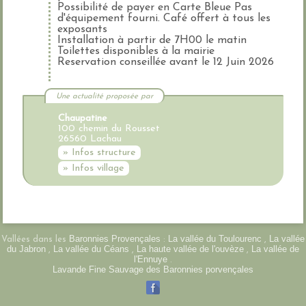
Possibilité de payer en Carte Bleue Pas
d'équipement fourni. Café offert à tous les
exposants
Installation à partir de 7H00 le matin
Toilettes disponibles à la mairie
Reservation conseillée avant le 12 Juin 2026
Une actualité proposée par
Chaupatine
100 chemin du Rousset
26560 Lachau
» Infos structure
» Infos village
Baronnies Provençales
La vallée du Toulourenc
La vallée
Vallées dans les
:
,
du Jabron
La vallée du Céans
La haute vallée de l'ouvèze
La vallée de
,
,
,
l'Ennuye
.
Lavande Fine Sauvage des Baronnies porvençales