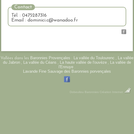
Contact
Tél. : 0475287316
Email : dominici.c@wanadoo.fr
Baronnies Provençales
La vallée du Toulourenc
La vallée
Vallées dans les
:
,
du Jabron
La vallée du Céans
La haute vallée de l'ouvèze
La vallée de
,
,
,
l'Ennuye
.
Lavande Fine Sauvage des Baronnies porvençales
Dobeuliou
Baronnies Création Internet