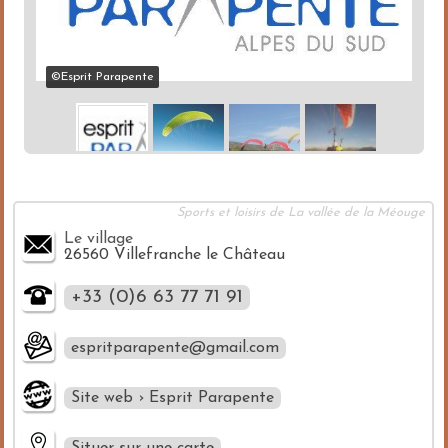
©Esprit Parapente
Sports et loisirs de La vallée de la Méouge
Le village
26560 Villefranche le Château
+33 (0)6 63 77 71 91
espritparapente@gmail.com
Site web › Esprit Parapente
Situer sur une carte