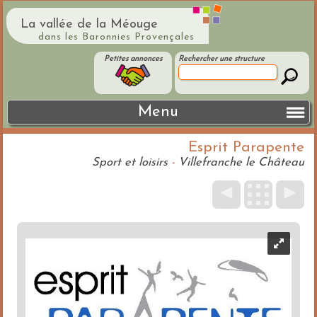
La vallée de la Méouge
dans les Baronnies Provençales
Petites annonces
Rechercher une structure
Menu
Esprit Parapente
Sport et loisirs
-
Villefranche le Château
◄
►