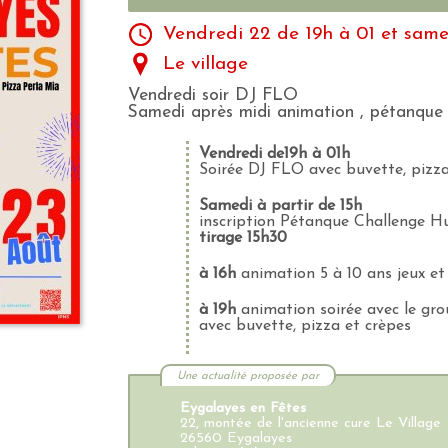
Vendredi 22 de 19h à 01 et same
Le village
Vendredi soir DJ FLO
Samedi après midi animation , pétanqu
Vendredi de19h à 01h
Soirée DJ FLO avec buvette, pizza
Samedi à partir de 15h
inscription Pétanque Challenge H
tirage 15h30
à 16h
animation 5 à 10 ans jeux et 
à 19h
animation soirée avec le g
avec buvette, pizza et crèpes
Une actualité proposée par
Eygalayes en Fêtes
22, montée de l'ancienne cure Le Village
26560 Eygalayes