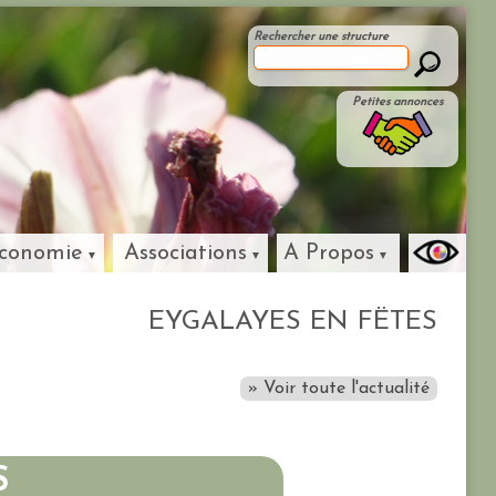
Rechercher une structure
Petites annonces
conomie
Associations
A Propos
EYGALAYES EN FËTES
» Voir toute l'actualité
S