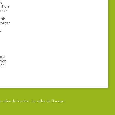
es
ntiers
poser.
mais
gorges
x
y
 au
cien
 en
 vallée de l'ouvèze
,
La vallée de l'Ennuye
.