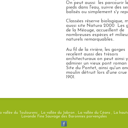
On peut aussi les parcourir l
pieds dans l'eau, suivre des se
balisés ou simplement s'y re
Classées réserve biologique, 
aussi site Natura 2000 Les 
de la Méouge, accueillent de
nombreuses espèces et milieu
naturels remarquables..
Au fil de la rivière, les gorges
recelent aussi des trèsors
architecturaux on peut ainsi 
admirer un vieux pont roman
Site du Pontet, ainsi qu'un an
moulin détruit lors d'une crue
1901.
a vallée du Toulourenc
,
La vallée du Jabron
,
La vallée du Céans
,
La haute
Lavande Fine Sauvage des Baronnies porvençales