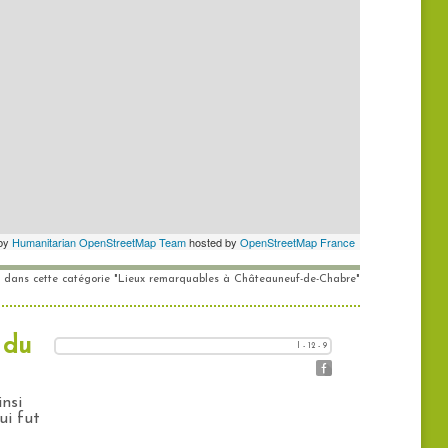
es dans cette catégorie "Lieux remarquables à Châteauneuf-de-Chabre"
 du
l - 12 - 9
insi
ui fut
.