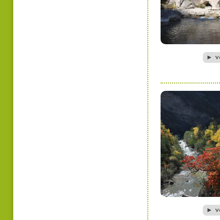
v
►
vo
►