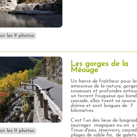
oir les 9 photos
Les gorges de la
Méouge
Un havre de fraîcheur pour le
amoureux de la nature, gorge
sinueuses et profondes entou
un torrent fougueux qui bond
cascade, elles tirent sa source
drôme et sont longues de 7
kilomètres .
C’est l’un des lieux de baigna
sauvages magiques ou on y 
Trous d'eau, réservoirs, cascad
ir les 11 photos
plages de sable fin, de galets 