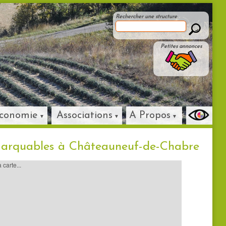
Rechercher une structure
Petites annonces
conomie
Associations
A Propos
marquables à Châteauneuf-de-Chabre