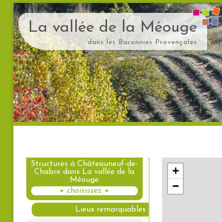
La vallée de la Méouge
dans les Baronnies Provençales
Structures à Châteauneuf-de-
Chabre dans La vallée de la
Méouge
choisissez
▼
▼
Lieux remarquables