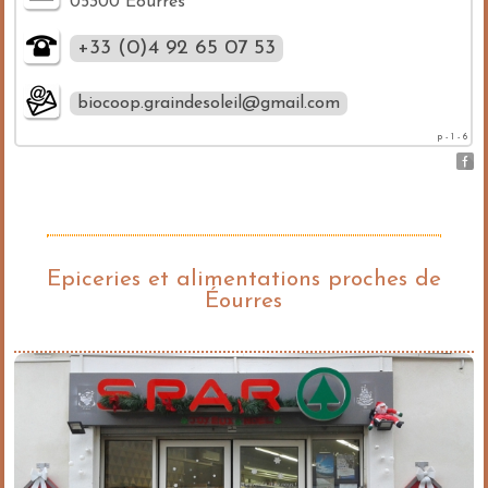
05300 Éourres
+33 (0)4 92 65 07 53
biocoop.graindesoleil@gmail.com
p - 1 - 6
Epiceries et alimentations proches de
Éourres