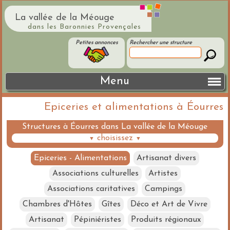
La vallée de la Méouge
dans les Baronnies Provençales
Petites annonces
Rechercher une structure
Menu
Epiceries et alimentations à Éourres
Structures à Éourres dans La vallée de la Méouge
choisissez
▼
▼
Epiceries - Alimentations
Artisanat divers
Associations culturelles
Artistes
Associations caritatives
Campings
Chambres d'Hôtes
Gîtes
Déco et Art de Vivre
Artisanat
Pépiniéristes
Produits régionaux