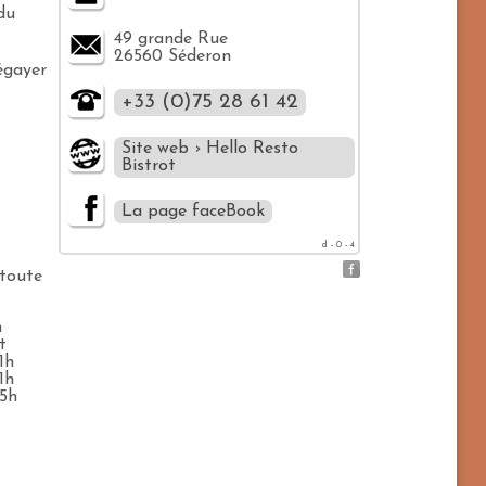
du
49 grande Rue
26560 Séderon
égayer
+33 (0)75 28 61 42
Site web › Hello Resto
Bistrot
La page faceBook
d - 0 - 4
 toute
h
t
1h
1h
15h