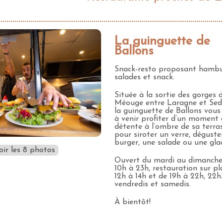
La guinguette de
Ballons
Snack-resto proposant hambu
salades et snack.
Située à la sortie des gorges 
Méouge entre Laragne et Sed
la guinguette de Ballons vous 
à venir profiter d’un moment
détente à l’ombre de sa terra
pour siroter un verre, déguste
burger, une salade ou une gla
oir les 8 photos
Ouvert du mardi au dimanche
10h à 23h, restauration sur pl
12h à 14h et de 19h à 22h, 22h
vendredis et samedis.
À bientôt!