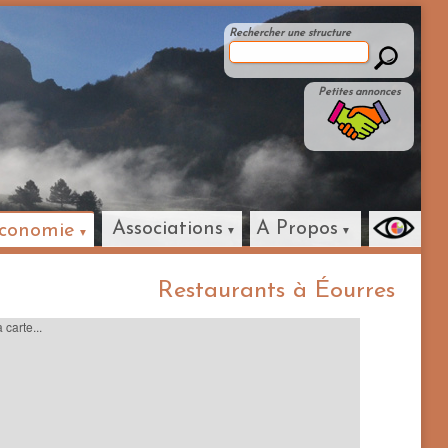
Rechercher une structure
Petites annonces
Associations
A Propos
conomie
Restaurants à Éourres