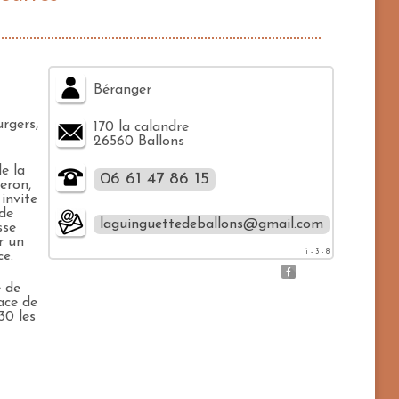
Béranger
rgers,
170 la calandre
26560 Ballons
de la
06 61 47 86 15
eron,
invite
 de
laguinguettedeballons@gmail.com
sse
r un
i - 3 - 8
ce.
 de
ace de
30 les