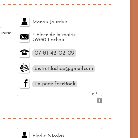
Manon Jourdan
r
uisine
3 Place de la mairie
26560 Lachau
07 81 42 02 09
bistrot.lachau@gmail.com
La page faceBook
p - 9 - 1
Elodie Nicolas