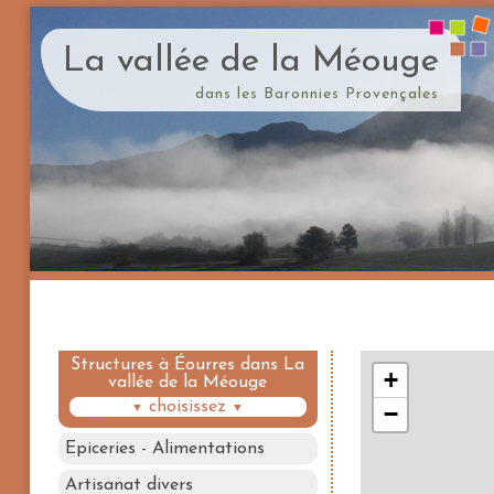
La vallée de la Méouge
dans les Baronnies Provençales
Structures à Éourres dans La
vallée de la Méouge
choisissez
▼
▼
Epiceries - Alimentations
Artisanat divers