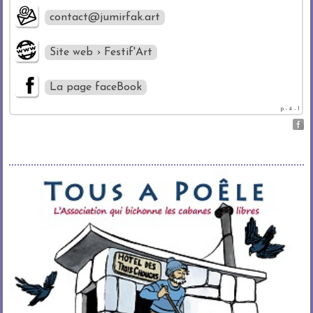
contact@jumirfak.art
Site web › Festif'Art
La page faceBook
p - 4 - 1