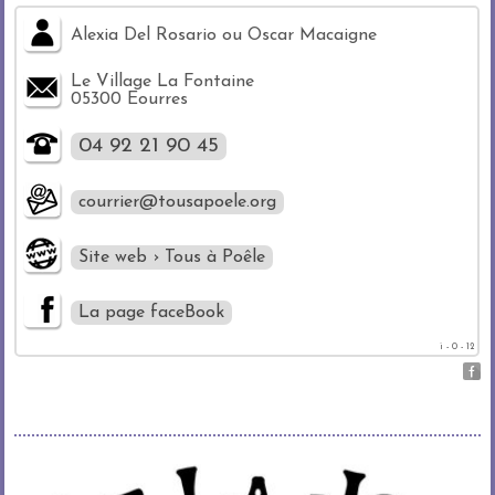
Alexia Del Rosario ou Oscar Macaigne
Le Village La Fontaine
05300 Eourres
04 92 21 90 45
courrier@tousapoele.org
Site web › Tous à Poêle
La page faceBook
i - 0 - 12