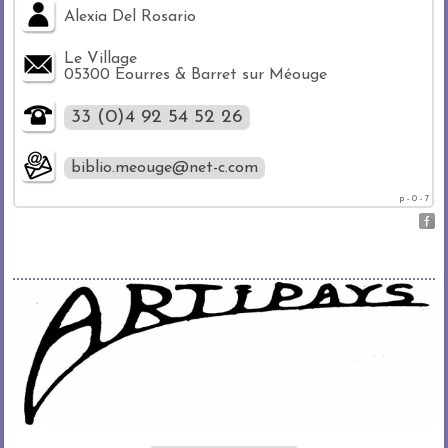
Alexia Del Rosario
Le Village
05300 Eourres & Barret sur Méouge
33 (0)4 92 54 52 26
biblio.meouge@net-c.com
p - 0 - 7