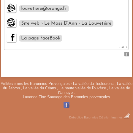
louvetiere@orange.fr
Site web › Le Mass D'Ann - La Louvetière
La page faceBook
p - 0 - 6
Baronnies Provençales
La vallée du Toulourenc
La vallée
Vallées dans les
:
,
du Jabron
La vallée du Céans
La haute vallée de l'ouvèze
La vallée de
,
,
,
l'Ennuye
.
Lavande Fine Sauvage des Baronnies porvençales
Dobeuliou
Baronnies Création Internet