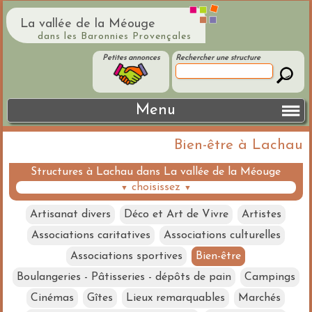
La vallée de la Méouge
dans les Baronnies Provençales
Petites annonces
Rechercher une structure
Menu
Bien-être à Lachau
Structures à Lachau dans La vallée de la Méouge
choisissez
▼
▼
Artisanat divers
Déco et Art de Vivre
Artistes
Associations caritatives
Associations culturelles
Associations sportives
Bien-être
Boulangeries - Pâtisseries - dépôts de pain
Campings
Cinémas
Gîtes
Lieux remarquables
Marchés